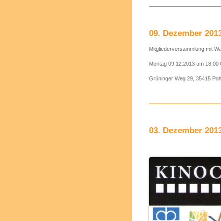
09. Dezember 201
Mitgliederversammlung mit W
Montag 09.12.2013 um 18.00 
Grüninger Weg 29, 35415 Poh
03. Dezember 2013